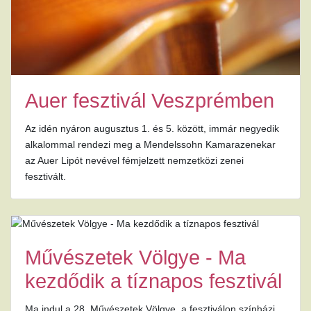
Auer fesztivál Veszprémben
Az idén nyáron augusztus 1. és 5. között, immár negyedik
alkalommal rendezi meg a Mendelssohn Kamarazenekar
az Auer Lipót nevével fémjelzett nemzetközi zenei
fesztivált.
Művészetek Völgye - Ma
kezdődik a tíznapos fesztivál
Ma indul a 28. Művészetek Völgye, a fesztiválon színházi