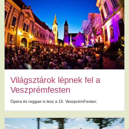
Világsztárok lépnek fel a
Veszprémfesten
Opera és reggae is lesz a 15. VeszprémFesten.