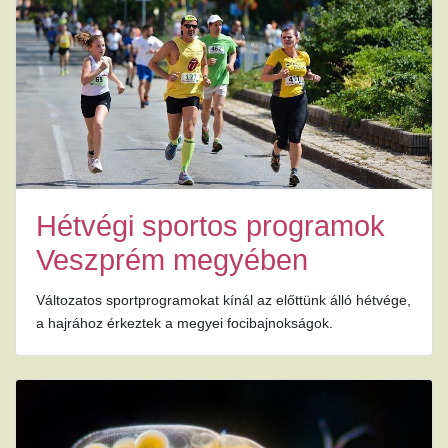
Hétvégi sportos programok
Veszprém megyében
Változatos sportprogramokat kínál az előttünk álló hétvége,
a hajrához érkeztek a megyei focibajnokságok.