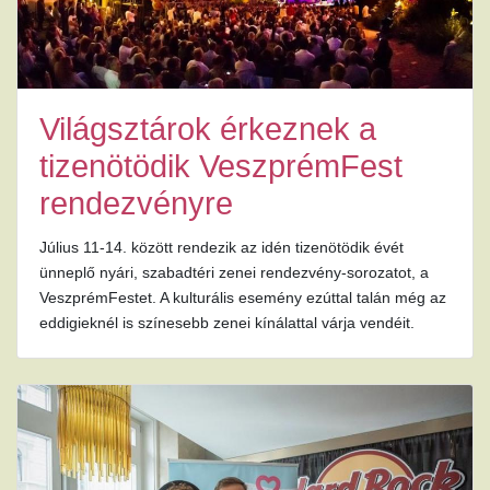
Világsztárok érkeznek a
tizenötödik VeszprémFest
rendezvényre
Július 11-14. között rendezik az idén tizenötödik évét
ünneplő nyári, szabadtéri zenei rendezvény-sorozatot, a
VeszprémFestet. A kulturális esemény ezúttal talán még az
eddigieknél is színesebb zenei kínálattal várja vendéit.