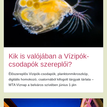
Kik is valójában a Vízipók-
csodapók szereplői?
Élőszereplős Vízipók-csodapók, planktonmikroszkóp,
digitális homokozó, csatornából kifogott tárgyak tárlata –
MTA Víznap a belváros szívében június 1-jén