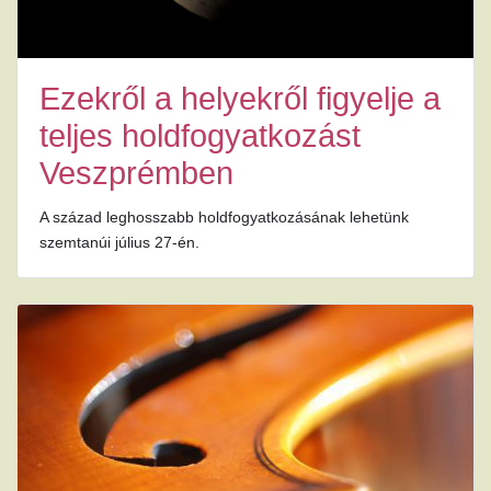
Ezekről a helyekről figyelje a
teljes holdfogyatkozást
Veszprémben
A század leghosszabb holdfogyatkozásának lehetünk
szemtanúi július 27-én.