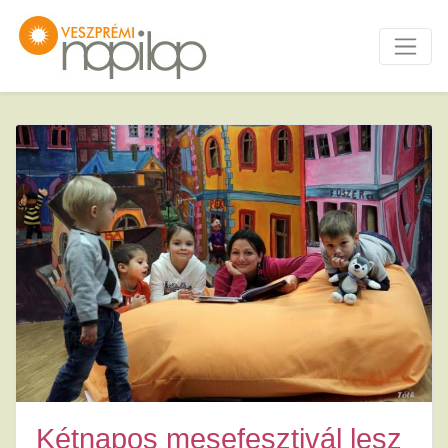
Kétnapos mesefesztivál lesz