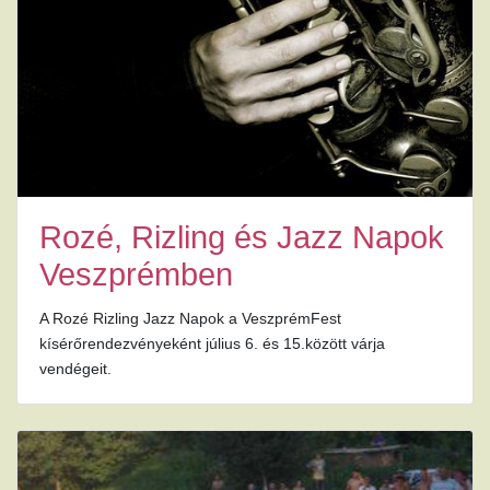
Rozé, Rizling és Jazz Napok
Veszprémben
A Rozé Rizling Jazz Napok a VeszprémFest
kísérőrendezvényeként július 6. és 15.között várja
vendégeit.