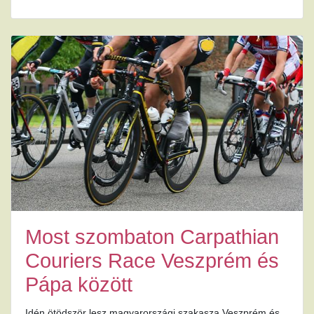
Most szombaton Carpathian
Couriers Race Veszprém és
Pápa között
Idén ötödször lesz magyarországi szakasza Veszprém és