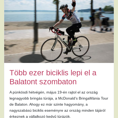
Több ezer biciklis lepi el a
Balatont szombaton
A pünkösdi hétvégén, május 19-én rajtol el az ország
legnagyobb bringás túrája, a McDonald's BringaMánia Tour
de Balaton. Ahogy ez már szinte hagyomány, a
nagyszabású biciklis eseményre az ország minden tájáról
érkeznek a vállalkozó kedvű túrázók.