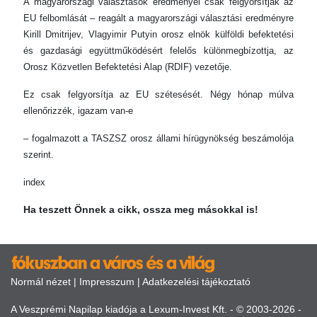
A magyarországi választások eredményei csak felgyorsítják az
EU felbomlását – reagált a magyarországi választási eredményre
Kirill Dmitrijev, Vlagyimir Putyin orosz elnök külföldi befektetési
és gazdasági együttműködésért felelős különmegbízottja, az
Orosz Közvetlen Befektetési Alap (RDIF) vezetője.
Ez csak felgyorsítja az EU szétesését. Négy hónap múlva
ellenőrizzék, igazam van-e
– fogalmazott a TASZSZ orosz állami hírügynökség beszámolója
szerint.
index
Ha teszett Önnek a cikk, ossza meg másokkal is!
Normál nézet
|
Impresszum
|
Adatkezelési tájékoztató
A Veszprémi Napilap kiadója a Lexum-Invest Kft. - © 2003-2026 -