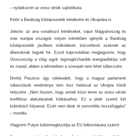
– nyilatkozott az orosz elnök sajtótitkára.
Kitért a Barátság kőolajvezeték kérdésére és Ukrajnára is
Jelezte: az arra vonatkozó kérdéseket, vajon Magyarország és
más európai országok milyen mértékben igénylik a Barátság
kőolajvezeték jövőbeni működését, közvetlenül ezeknek az
államoknak tegyék fel. Ezzel kapcsolatban megjegyezte, hogy
Oroszország a világ egyik legmegbízhatóbb energiaellátója volt
és marad, ebben a tekintetben a szerepét nem lehet túlbecsülni.
Dmitrij Peszkov úgy vélekedett, hogy a magyar parlamenti
választások eredménye nem lesz hatással az Ukrajna körüli
helyzetre. „Nem hiszem, hogy ennek köze lenne az orosz–ukrán
konfliktus alakulásának kilátásaihoz. Ez a jelek szerint két
különböző folyamat. Ezért nem látok itt semmiféle összefüggést”
– mondta.
Vlagyimir Putyin különmegbízottja az EU felbomlására számít