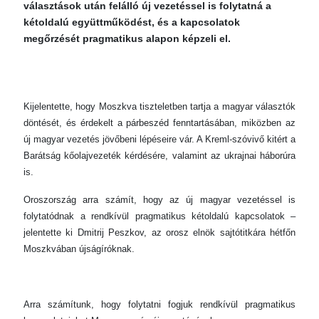
választások után felálló új vezetéssel is folytatná a
kétoldalú együttműködést, és a kapcsolatok
megőrzését pragmatikus alapon képzeli el.
Kijelentette, hogy Moszkva tiszteletben tartja a magyar választók
döntését, és érdekelt a párbeszéd fenntartásában, miközben az
új magyar vezetés jövőbeni lépéseire vár. A Kreml-szóvivő kitért a
Barátság kőolajvezeték kérdésére, valamint az ukrajnai háborúra
is.
Oroszország arra számít, hogy az új magyar vezetéssel is
folytatódnak a rendkívül pragmatikus kétoldalú kapcsolatok –
jelentette ki Dmitrij Peszkov, az orosz elnök sajtótitkára hétfőn
Moszkvában újságíróknak.
Arra számítunk, hogy folytatni fogjuk rendkívül pragmatikus