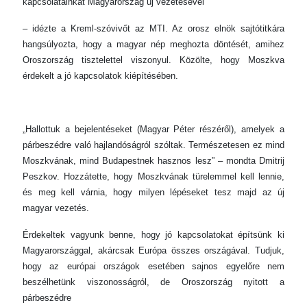
kapcsolatainkat Magyarország új vezetésével
– idézte a Kreml-szóvivőt az MTI. Az orosz elnök sajtótitkára
hangsúlyozta, hogy a magyar nép meghozta döntését, amihez
Oroszország tisztelettel viszonyul. Közölte, hogy Moszkva
érdekelt a jó kapcsolatok kiépítésében.
„Hallottuk a bejelentéseket (Magyar Péter részéről), amelyek a
párbeszédre való hajlandóságról szóltak. Természetesen ez mind
Moszkvának, mind Budapestnek hasznos lesz” – mondta Dmitrij
Peszkov. Hozzátette, hogy Moszkvának türelemmel kell lennie,
és meg kell várnia, hogy milyen lépéseket tesz majd az új
magyar vezetés.
Érdekeltek vagyunk benne, hogy jó kapcsolatokat építsünk ki
Magyarországgal, akárcsak Európa összes országával. Tudjuk,
hogy az európai országok esetében sajnos egyelőre nem
beszélhetünk viszonosságról, de Oroszország nyitott a
párbeszédre