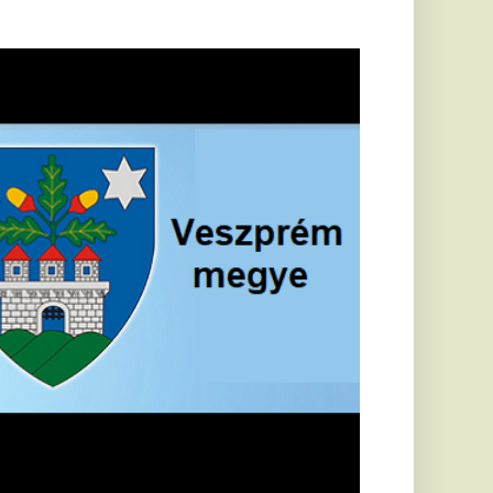
öldrengés rázta
eg
orvátországot,
écsett is érezni
ehetett, anyagi
árok is
eletkeztek
orvátországban