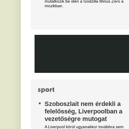
c
jövője
s
Mourinhót is bevonták a vezetők.
On
Teljes átvilágítás indult az
M
egyik magyar
v
sportszövetségnél
Mi
Biztosan lesznek személyi változások.
D
Mobilja miatt verték agyon
s
járdakövekkel a 27 éves
K
futballistát
A 
A sportolót az otthona előtt ütötték eszméletlenre.
já