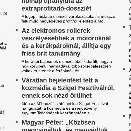
Molnár Áronról szó
azánk energiabiztonságát”
Az MTI helyreigazítása szerin
rendelkezésre tételes, ellenő
gyar Péter miniszterelnök csütörtök este újabb
hogy Molnár Áron kulturális p
jelentést tett közösségi oldalán az ország
ergiaellátásával kapcsolatban.
gy másik spanyol
A 39 éves Lionel M
ilágbajnokot vesz meg a Real
láncát
adrid, ha nem sikerül
Pintér Dániel is beköszönt, d
eigazolni Rodrit
Karnyújtásnyira a
tek óta próbálkoznak a Manchester City
megállapodás: Jo
anylabdásának a megszerzésével.
győzte meg a Real 
ideón, ahogy a magyar
maradásról!