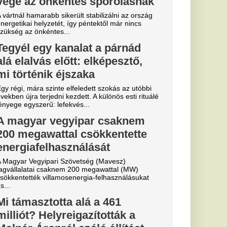
ló állítást
t nem álltak
rizhető adatok ahhoz,
rodukcióihoz...
essi letépte
e a VAR közbeszólt.
sé Mourinho
csillagát a