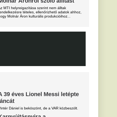
s Júnior
al Madridnál.
sé Mourinho személyes
törést a
Fradi
enfelet", nagy
cinak, de a
biztos
0-ra legyőzte a
a-selejtezők
őzésén.
k, hogyan látták a
szemle és r
elentette
zolását
 szállt ki a