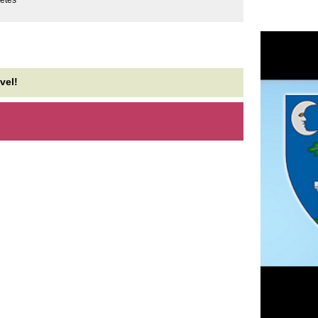
F
m
H
P
l
k
k
H