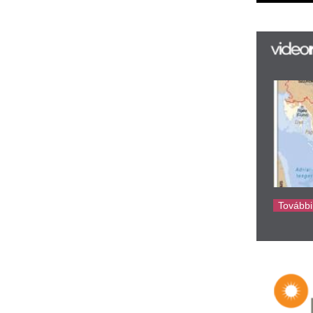
új
ta
az
er
rá
Ho
ke