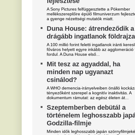
mutatkozik be idén a Godzilla Minus Zero a
h
mozikban.
Ma
be
en
Szoboszlait nem érdekli a
E
felelősség, Liverpoolban a
v
vezetőségre mutogat
M
l
A Liverpool körül ugyanakkor továbbra sem
csitulnak a viták, még szükség lenne néhány
He
komoly erősítésre.
ar
Real Madrid: robbant a bomba,
V
éjszaka eldőlt Vinícius Júnior