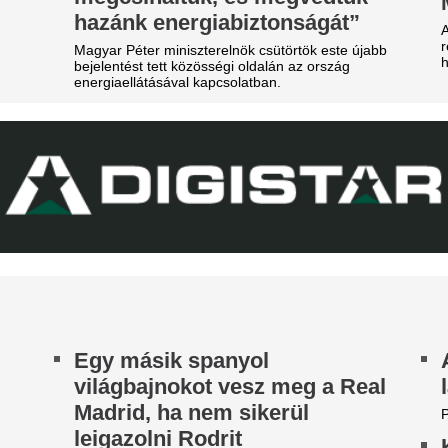
enter megalázó módon
Karnyújtásnyira került Viníciu
zereli a világ legjobbját
szerződéshosszabbítása a Re
Fabrizio Romano szerint Jo
tja a tehetségeket a zsenikeltető.
közbelépése hozta meg az át
tárgyalásokon.
egveszi az FC Barcelona a
EL-lapszemle: "A 
ilág egyik legjobb játékosát
hipnotizálta az ell
t szólnak ehhez Madridban?
pofon a lengyel fo
zsudzsákék nagy pofonba
Górnik-edző maga
zaladtak bele a
A Ferencváros szerda este 1-
onferencialigában
Górnik Zabrzét az Európa Lig
harmadik körének első mérk
DVSC mellett az ETO is kikapott a csütörtöki
Szokásunkhoz híven megnéztü
téknapon.
találkozót az ellenfélnél. Lap
A Real Madrid bej
legújabb sztáriga
A BL-címvédő PSG a napokban
licitháborúból.