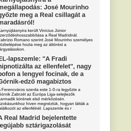
ik
ja: drámai a
ál
aszon a Zagyva medre,
kus hatással van.
gszólalt: áll
alázs 65 ezer
vők?
a az