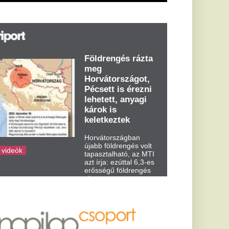
abb földrengés volt
pasztalható, az MTI
t írja: ezúttal 6,3-es
ősségű földrengés
zta meg
rvátországot
dden kora...