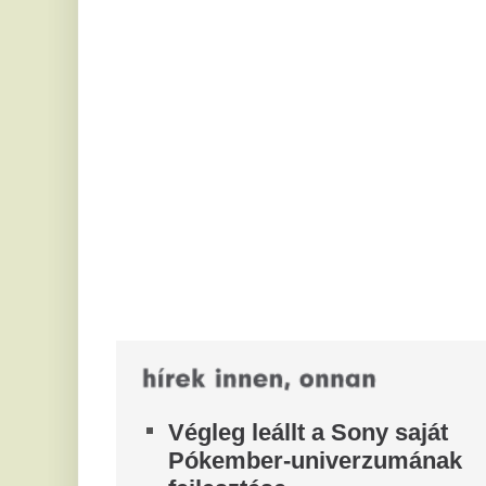
Végleg leállt a Sony saját
A
Pókember-univerzumának
M
fejlesztése
h
e
A Sony Pictures felfüggesztette a Pókember
mellékszereplőire épülő filmuniverzum fejlesztését
A 
a gyenge nézettségi mutatók miatt.
fe
Duna House: átrendeződik a
A
drágább ingatlanok földrajza
v
A 100 millió forint feletti ingatlanok iránti kereslet a
é
főváros helyett egyre inkább az agglomeráció felé
f
fordul. A Duna House első...
Mit tesz az agyaddal, ha
A 
nő
minden nap ugyanazt
vo
csinálod?
V
A WHO demencia-irányelveiben önálló kockázati
k
tényezőként szerepel a kognitív inaktivitás. A
e
dokumentum rámutat: az egész életen át...
Szeptemberben debütál a
Id
ha
történelem leghosszabb japán
eg
Godzilla-filmje
M
Minden idők leghosszabb japán szörnyfilmjeként
m