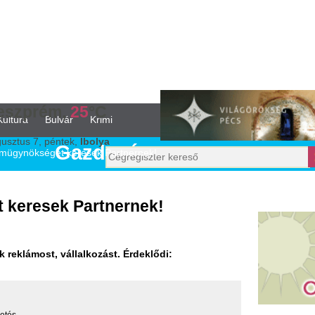
,
25
°C
vár
Krimi
tek,
Ibolya
Gazdaság
 keresek Partnernek!
 Partnernek!
állalkozást. Érdeklődi: