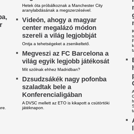
Elegem van a NER-es
Teljesen kiszáradt
érhírhamisítókból” –
Magyarország egy
lhatárolódott Németh
leghosszabb folyó
alázstól a kalocsai
helyzet a Zagyván
olgármester
Teljesen kiszáradt egy szak
ami a helyi elővilágra is kriti
gó Zoltán a kalocsaiakat kérte, hogy ne
lentgessék fel egymást vízhasználat miatt.
Vitézy Dávid is me
meth Balázs később saját posztjához használta
a bál Sebestyén B
l a bejegyzést, Bagó szerint teljesen
lreértelmezve annak mondanivalójá
fős bulija miatt
i lesz most így? Megrázó hírt
Mire számíthatnak a résztve
özöltek a meteorológusok:
Tévedésből kidobt