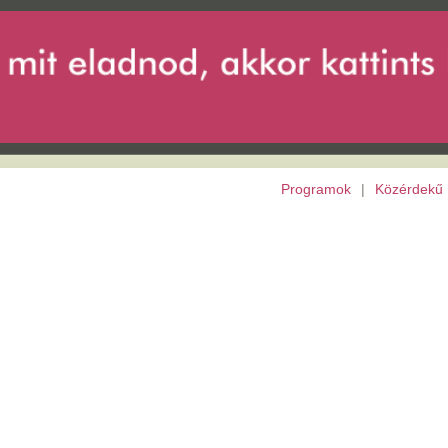
Programok
|
Közérdekű
|
Európai Unió
|
Archívu