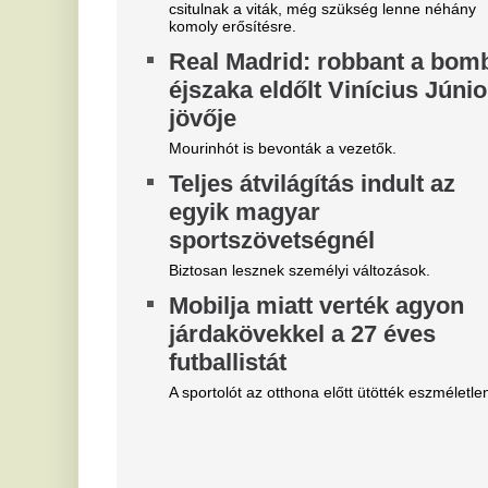
Magyar Péter felmentette Nagy
„
Mártont
b
e
Kármán András vette át a helyét az IMF-nél.
B
Belső vizsgálat a MÁV-nál,
p
Mészáros Lőrinc bizalmi
Ba
embere leromboltatja a már
je
majdnem elkészült várókat
Né
fe
Bíróság elé kerül az elfajult elszámolási vita, de
fé
közben lebontják a százmilliókból felhúzott
épületeket.
M
k
Magyar Péter szerint