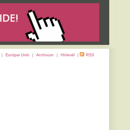
m
|
Hírlevél
|
RSS