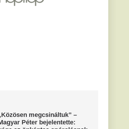
áltuk” –
lentette:
 spórolásnak
abilizálni az ország
ntektől már nincs
t a párnád
elképesztő,
a
ett szokás az utóbbi
 A különös esti rituálé
ar csaknem
sökkentette
ását
ég (Mavesz)
egawattal (MW)
a-felhasználásukat
 a 461
ították a