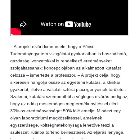
– A projekt elvárt kimenetele, hogy a Pécsi
Tudományegyetem vizsgálatai gyakorlatban is használható,
gazdasági vonzatokkal is rendelkező eredményeket
szolgáltassanak: koncepciójában az alkalmazott kutatást
célozza – ismertette a professzor. – A projekt célja, hogy
sikeresen hangolja össze az egyetemi kutatás, a klinikai
gyakorlat, illetve a vállalati szféra piaci igényeinek területeit.
Szakmai, kutatási szempontból a végleges elvárás pedig az,
hogy az eddig mesterséges megtermékenyítéssel elért
30%-os eredményességet 50% fölé emelje. Mindezt egy
olyan laboratóriumi megközelítéssel, amelynek
egyszerűsége, költséghatékonysága lehetővé teszi a
szülészeti rutinba történő beillesztését. Az eljárás lényege,