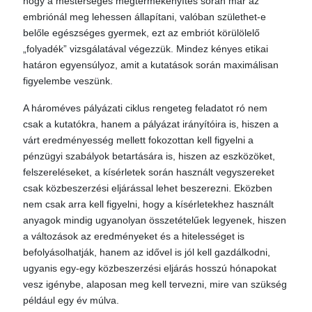
hogy a mesterséges megtermékenyítés során már az
embriónál meg lehessen állapítani, valóban születhet-e
belőle egészséges gyermek, ezt az embriót körülölelő
„folyadék” vizsgálatával végezzük. Mindez kényes etikai
határon egyensúlyoz, amit a kutatások során maximálisan
figyelembe veszünk.
A hároméves pályázati ciklus rengeteg feladatot ró nem
csak a kutatókra, hanem a pályázat irányítóira is, hiszen a
várt eredményesség mellett fokozottan kell figyelni a
pénzügyi szabályok betartására is, hiszen az eszközöket,
felszereléseket, a kísérletek során használt vegyszereket
csak közbeszerzési eljárással lehet beszerezni. Eközben
nem csak arra kell figyelni, hogy a kísérletekhez használt
anyagok mindig ugyanolyan összetételűek legyenek, hiszen
a változások az eredményeket és a hitelességet is
befolyásolhatják, hanem az idővel is jól kell gazdálkodni,
ugyanis egy-egy közbeszerzési eljárás hosszú hónapokat
vesz igénybe, alaposan meg kell tervezni, mire van szükség
például egy év múlva.