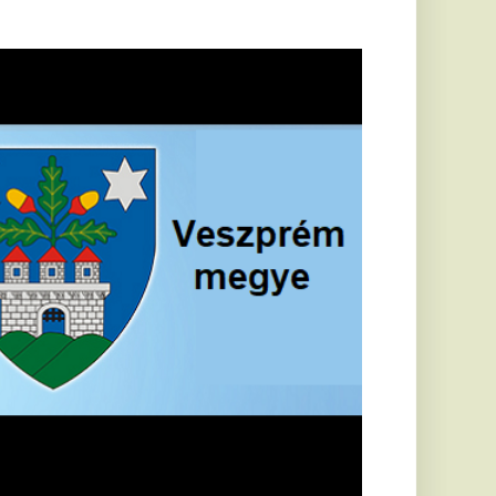
öldrengés rázta
eg
orvátországot,
écsett is érezni
ehetett, anyagi
árok is
eletkeztek
orvátországban