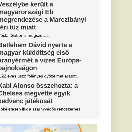
tője annyit
öztársasági
i
i pénzt keresett a
ád köztársasági
knek 180
esz az élete
én
rdulatokat
erint négy csillagjegy
ek nyílhatnak meg,
atják az életüket.
tott volna
sszelben az
e valami