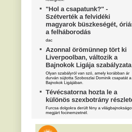
"A magyarok el akarják lopni
V
tőlünk" - Megőrült a román
v
sajtó, a Fradi hőséről
v
cikkeznek
m
Marius Corbura fáj a foga Magyarország és
A 
Románia válogatottjának is, Bukarestben már most
Sz
rettegnek.
fo
„Nagy kamu az egész” - Majkát
A
nem is fenyegették meg,
m
mindenkit átvert?
e
n
Kicsi Dope döbbenetes dolgot állít Majkáról.
Mo
Megjelent a Kaszás egy kórház
id
tetején, felkavaró fotó készült a
"
szörnyű jelenségről
S
Óriási volt a közfelháborodás.