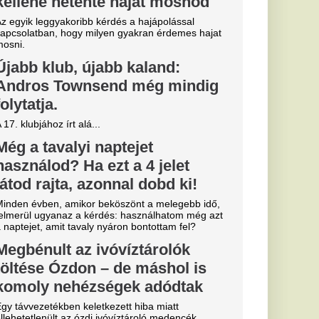
gkezdték -...
Miskolcon,
agyar
kedtek a
ézkedni a DVTK
a
b
arczibányi