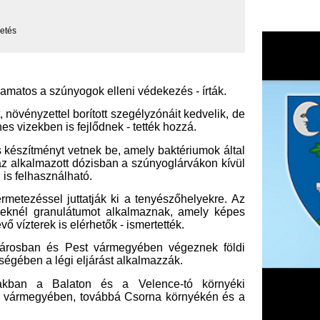
t vetnek be, amely baktériumok által
ott dózisban a szúnyoglárvákon kívül
lható.
juttatják ki a tenyészőhelyekre. Az
nulátumot alkalmaznak, amely képes
 elérhetők - ismertették.
Pest vármegyében végeznek földi
gi eljárást alkalmazzák.
laton és a Velence-tó környéki
en, továbbá Csorna környékén és a
 önkormányzatok és a lakosság is -
et a szúnyogártalom csökkentéséért a
mes a vízgyűjtő edényeket hálóval
kiönteni - olvasható a közleményben.
F
m
H
P
l
k
k
H