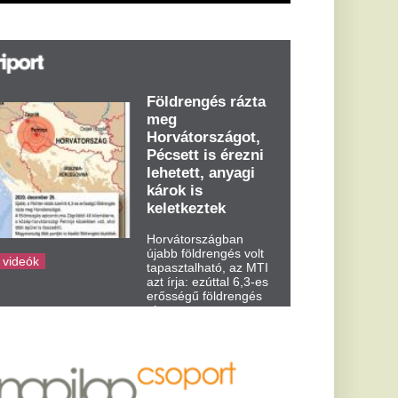
abb földrengés volt
pasztalható, az MTI
t írja: ezúttal 6,3-es
ősségű földrengés
zta meg
rvátországot
dden kora...