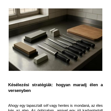
Késélezési stratégiák: hogyan maradj élen a 
versenyben
Ahogy egy tapasztalt séf vagy hentes is mondaná, az éles 
kés az alap. Az önbizalom, amivel egy jól karbantartott 