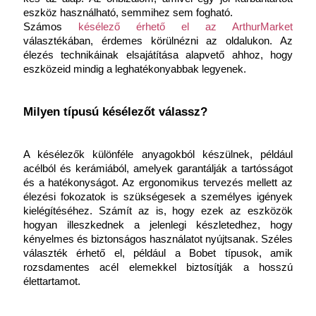
eszköz használható, semmihez sem fogható.
Számos 
késélező érhető el az ArthurMarket
választékában, érdemes körülnézni az oldalukon. Az 
élezés technikáinak elsajátítása alapvető ahhoz, hogy 
eszközeid mindig a leghatékonyabbak legyenek.
Milyen típusú késélezőt válassz?
A késélezők különféle anyagokból készülnek, például 
acélból és kerámiából, amelyek garantálják a tartósságot 
és a hatékonyságot. Az ergonomikus tervezés mellett az 
élezési fokozatok is szükségesek a személyes igények 
kielégítéséhez. Számít az is, hogy ezek az eszközök 
hogyan illeszkednek a jelenlegi készletedhez, hogy 
kényelmes és biztonságos használatot nyújtsanak. Széles 
választék érhető el, például a Bobet típusok, amik 
rozsdamentes acél elemekkel biztosítják a hosszú 
élettartamot.