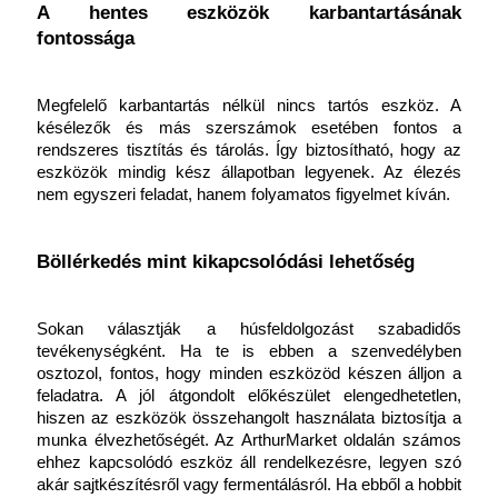
A hentes eszközök karbantartásának 
fontossága
Megfelelő karbantartás nélkül nincs tartós eszköz. A 
késélezők és más szerszámok esetében fontos a 
rendszeres tisztítás és tárolás. Így biztosítható, hogy az 
eszközök mindig kész állapotban legyenek. Az élezés 
nem egyszeri feladat, hanem folyamatos figyelmet kíván.
Böllérkedés mint kikapcsolódási lehetőség
Sokan választják a húsfeldolgozást szabadidős 
tevékenységként. Ha te is ebben a szenvedélyben 
osztozol, fontos, hogy minden eszközöd készen álljon a 
feladatra. A jól átgondolt előkészület elengedhetetlen, 
hiszen az eszközök összehangolt használata biztosítja a 
munka élvezhetőségét. Az
ArthurMarket oldalán számos 
ehhez kapcsolódó eszköz áll rendelkezésre, legyen szó 
akár sajtkészítésről vagy fermentálásról. Ha ebből a hobbit 