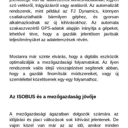
szó vetésről, trágyázásról vagy aratásról. Az automatizált 
rendszerek, mint például az FJ Dynamics, könnyen 
csatlakoztathatók bármilyen géphez, és gyorsan 
alkalmazkodnak az új kihívásokhoz. Az automata 
szakaszvezérlő GPS-adatok alapján irányítja a gépeket, 
lehetővé téve, hogy a gazdák jelentősen javítsák 
teljesítményüket az adatelemzések révén.
Mostanra már szinte elvárás, hogy a digitális eszközök 
optimalizálják a mezőgazdasági folyamatokat. Az ilyen 
rendszerek valós idejű visszajelzései segítenek abban, 
hogy a gazdák finomítsák módszereiket, vagy új 
szemlélettel közelítsenek egy-egy folyamathoz.
Az ISOBUS és a mezőgazdaság jövője
A mezőgazdasági ágazatban dolgozók számára az 
időjárási és piaci változások sok kihívást jelentenek. De 
vajon közel van már az az idő, amikor minden 