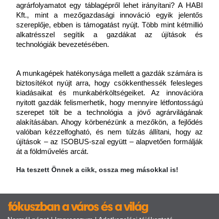
agrárfolyamatot egy táblagépről lehet irányítani? A HABI 
Kft., mint a mezőgazdasági innováció egyik jelentős 
szereplője, ebben is támogatást nyújt. Több mint kétmillió 
alkatrésszel segítik a gazdákat az újítások és 
technológiák bevezetésében.
A munkagépek hatékonysága mellett a gazdák számára is 
biztosítékot nyújt arra, hogy csökkenthessék felesleges 
kiadásaikat és munkabérköltségeiket. Az innovációra 
nyitott gazdák felismerhetik, hogy mennyire létfontosságú 
szerepet tölt be a technológia a jövő agrárvilágának 
alakításában. Ahogy körbenézünk a mezőkön, a fejlődés 
valóban kézzelfogható, és nem túlzás állítani, hogy az 
újítások – az ISOBUS-szal együtt – alapvetően formálják 
át a földművelés arcát.
Ha teszett Önnek a cikk, ossza meg másokkal is!