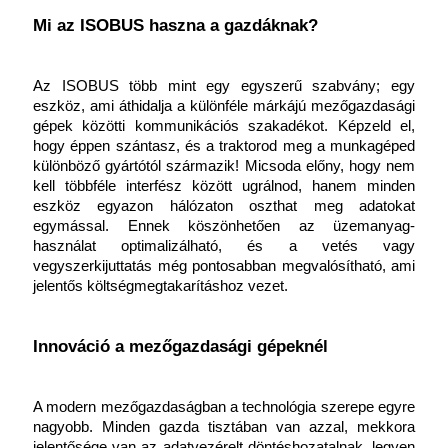
Mi az ISOBUS haszna a gazdáknak?
Az ISOBUS több mint egy egyszerű szabvány; egy 
eszköz, ami áthidalja a különféle márkájú mezőgazdasági 
gépek közötti kommunikációs szakadékot. Képzeld el, 
hogy éppen szántasz, és a traktorod meg a munkagéped 
különböző gyártótól származik! Micsoda előny, hogy nem 
kell többféle interfész között ugrálnod, hanem minden 
eszköz egyazon hálózaton oszthat meg adatokat 
egymással. Ennek köszönhetően az üzemanyag-
használat optimalizálható, és a vetés vagy 
vegyszerkijuttatás még pontosabban megvalósítható, ami 
jelentős költségmegtakarításhoz vezet.
Innováció a mezőgazdasági gépeknél
A modern mezőgazdaságban a technológia szerepe egyre 
nagyobb. Minden gazda tisztában van azzal, mekkora 
jelentősége van az adatvezérelt döntéshozatalnak, legyen 