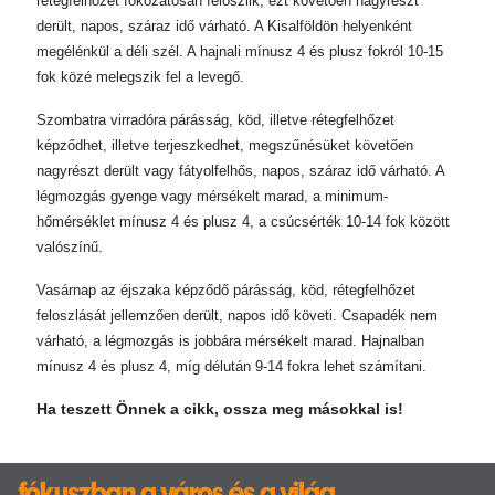
rétegfelhőzet fokozatosan feloszlik, ezt követően nagyrészt
derült, napos, száraz idő várható. A Kisalföldön helyenként
megélénkül a déli szél. A hajnali mínusz 4 és plusz fokról 10-15
fok közé melegszik fel a levegő.
Szombatra virradóra párásság, köd, illetve rétegfelhőzet
képződhet, illetve terjeszkedhet, megszűnésüket követően
nagyrészt derült vagy fátyolfelhős, napos, száraz idő várható. A
légmozgás gyenge vagy mérsékelt marad, a minimum-
hőmérséklet mínusz 4 és plusz 4, a csúcsérték 10-14 fok között
valószínű.
Vasárnap az éjszaka képződő párásság, köd, rétegfelhőzet
feloszlását jellemzően derült, napos idő követi. Csapadék nem
várható, a légmozgás is jobbára mérsékelt marad. Hajnalban
mínusz 4 és plusz 4, míg délután 9-14 fokra lehet számítani.
Ha teszett Önnek a cikk, ossza meg másokkal is!