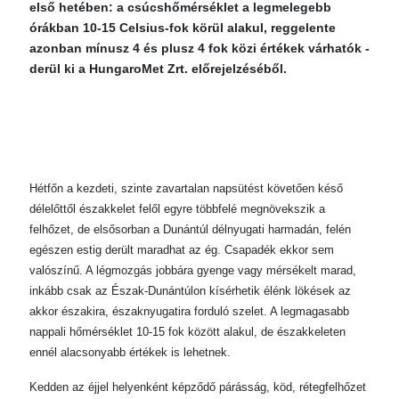
első hetében: a csúcshőmérséklet a legmelegebb
órákban 10-15 Celsius-fok körül alakul, reggelente
azonban mínusz 4 és plusz 4 fok közi értékek várhatók -
derül ki a HungaroMet Zrt. előrejelzéséből.
Hétfőn a kezdeti, szinte zavartalan napsütést követően késő
délelőttől északkelet felől egyre többfelé megnövekszik a
felhőzet, de elsősorban a Dunántúl délnyugati harmadán, felén
egészen estig derült maradhat az ég. Csapadék ekkor sem
valószínű. A légmozgás jobbára gyenge vagy mérsékelt marad,
inkább csak az Észak-Dunántúlon kísérhetik élénk lökések az
akkor északira, északnyugatira forduló szelet. A legmagasabb
nappali hőmérséklet 10-15 fok között alakul, de északkeleten
ennél alacsonyabb értékek is lehetnek.
Kedden az éjjel helyenként képződő párásság, köd, rétegfelhőzet