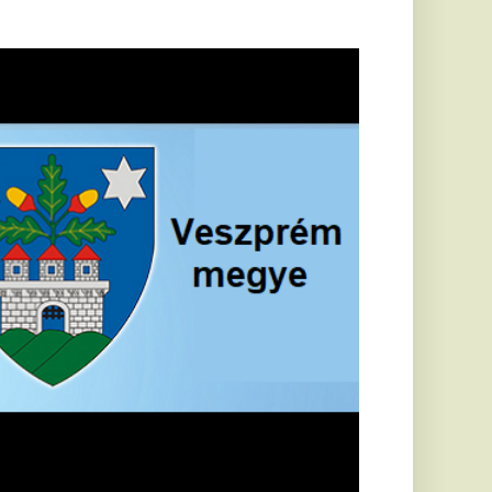
öldrengés rázta
eg
orvátországot,
écsett is érezni
ehetett, anyagi
árok is
eletkeztek
orvátországban