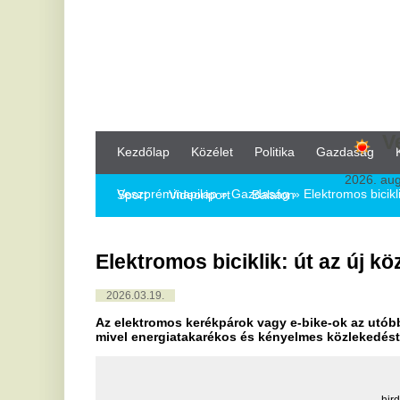
Veszprém
Kezdőlap
Közélet
Politika
Gazdaság
Kultúra
Bul
2026. augusztus 8, sz
Veszpréminapilap
»
Gazdaság »
Elektromos biciklik: út az új kö
Sport
Videoriport
Balaton
Elektromos biciklik: út az új közlekedés
2026.03.19.
Az elektromos kerékpárok vagy e-bike-ok az utóbbi időben hat
mivel energiatakarékos és kényelmes közlekedést biztosítanak
hirdetés