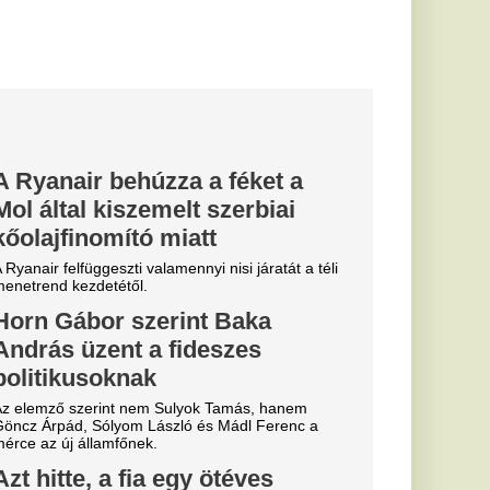
e, majd
 drón Románia felől
er méterre a
a magyar
gáliai
gon
abb pillanatban sem
yolé...