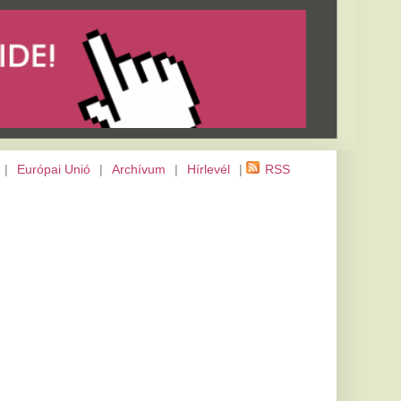
m
|
Hírlevél
|
RSS