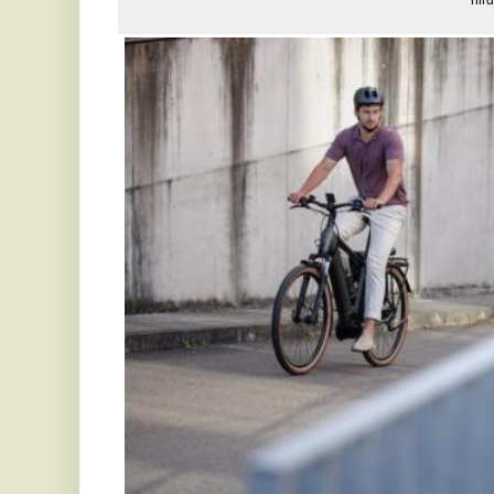
Ezek a technológiai újdonságok nem csak a városi kö
szerepet, hanem az aktív szabadidő eltöltéséhez is 
Legyen szó városi ingázásról vagy hegyi túrákról,
partner lehet. 
A pedelec, azaz a pedál-rásegítéses kerékpár fogalm
Az eltérő típusok közötti eligazodás és a megfelelő m
tűnhet. Az ebike kifejezés általánosságban minden