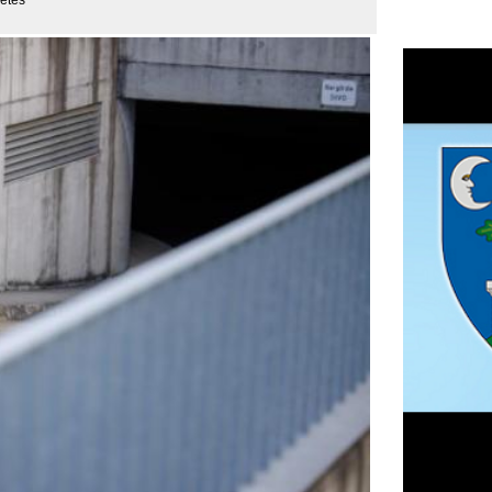
zlekedésben töltenek be fontos 
kiváló alternatívát kínálnak. 
 az elektromos kerékpár remek 
F
m
H
P
l
a nem mindenkinek egyértelmű. 
k
odell kiválasztása bonyolultnak 
k
 elektromos kerékpárt magába 
H