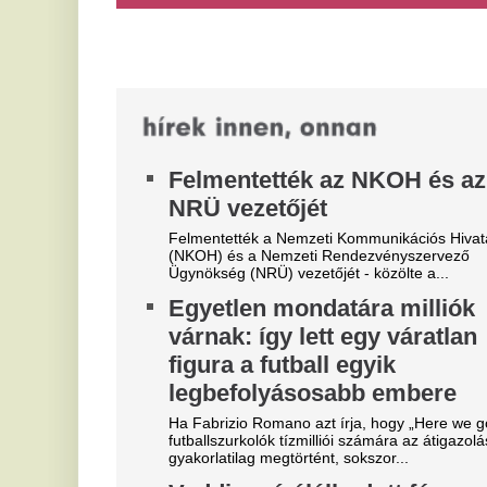
M
Hullahegyeket építhettek a
A 
kivégzett hadifoglyokból
ál
es
Mohácson
Az embereket térdre kényszerítették és lefejezték,
sokukra többen rohanhattak rá, 12 éves gyerek is
volt közöttük – a mohácsi csata...
Óriási a zavar, a magyarok
V
szerint a Fradi leigazolja a
3
Real Madrid sztárját?
m
A Ferencváros már megkezdte a szezont, de a
Az
spanyol szuperklub még csak melegít.
je