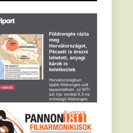
abb földrengés volt
pasztalható, az MTI
t írja: ezúttal 6,3-es
ősségű földrengés
zta meg
rvátországot
dden kora...