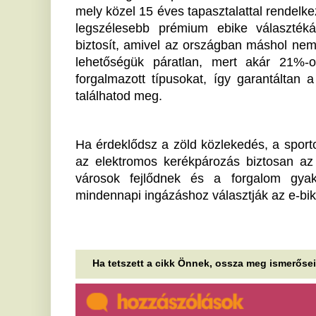
Felmentették az NKOH és az
Í
NRÜ vezetőjét
p
Felmentették a Nemzeti Kommunikációs Hivatal
(NKOH) és a Nemzeti Rendezvényszervező
Eg
Ügynökség (NRÜ) vezetőjét - közölte a...
sé
sz
Egyetlen mondatára milliók
várnak: így lett egy váratlan
H
figura a futball egyik
B
legbefolyásosabb embere
m
Ha Fabrizio Romano azt írja, hogy „Here we go”,
In
futballszurkolók tízmilliói számára az átigazolás
A
gyakorlatilag megtörtént, sokszor...
f
Vaddisznó ólálkodott fényes
a
nappal Budapest
b
belvárosában, betévedt a
metró utasaihoz is: videón az
In
ut
elképesztő jelenet
J
Egy várakozó metrószerelvénybe is betévedt az a
k
sérült vaddisznó, amely a mozgólépcsőn jutott le
szombaton a Kossuth Lajos téri...