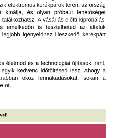
gy zajlott a vaddisznó-portya a
A Ryanair behúzza
esti metróban: megszólalt a
Mol által kiszemel
BKV
kőolajfinomító mia
y várakozó metrószerelvénybe is betévedt az a
A Ryanair felfüggeszti valamenn
rült vaddisznó, amely a mozgólépcsőn jutott le
menetrend kezdetétől.
ombaton a Kossuth Lajos téri...
Horn Gábor szeri
árom játékos kikerült az FC
András üzent a fi
arcelona keretéből,
politikusoknak
indannyian távoznak
Az elemző szerint nem Suly
tenzív napokat élnek a katalánok.
Göncz Árpád, Sólyom László
mérce az új államfőnek.
 legtöbben azt hiszik, a
Azt hitte, a fia eg
ülzúgás csak egy idegesítő
kislányt gázolt el 
próság, pedig súlyos
forintot és arany 
etegséget is jelezhet.
csaltak ki egy nőt
nen tudhatja hogy ártalmatlan vagy komoly bajra
al a tünet.
Egy rendőrnek, majd a nő fiá
a csalók, akik végül 2,5 millió
ókora drágulás után beütött a
ékszereket vittek el Dunaföldv
észlethiány, elfogyóban a
Azonosítatlan dró