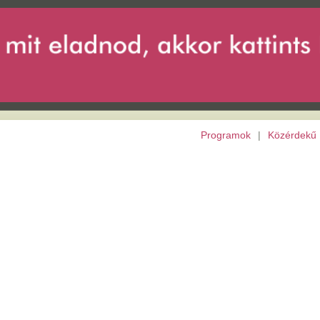
Programok
|
Közérdekű
|
Európai Unió
|
Archívu