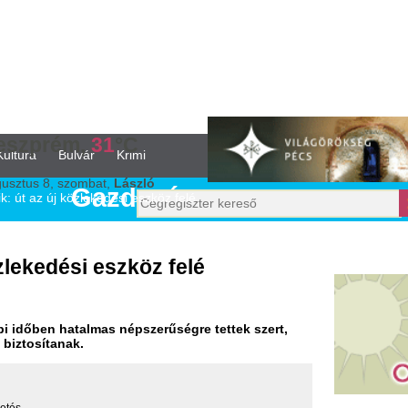
,
31
°C
vár
Krimi
ombat,
László
Gazdaság
zlekedési eszköz felé
i eszköz felé
almas népszerűségre tettek szert,
.