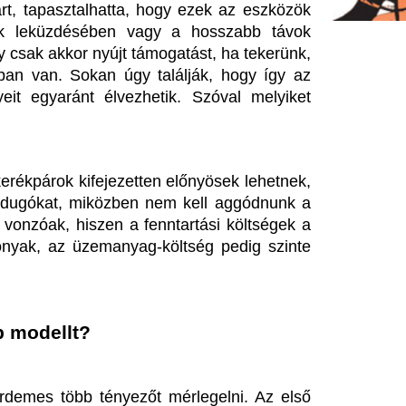
?
 tényezőt mérlegelni. Az első 
 távokat tervezünk megtenni. A 
 km körül mozog, de prémium 
yelembe venni az akkumulátor 
határozzák meg, mennyire lesz 
ban használnád legszívesebben 
más-más típusú kerékpárokat 
kényelmes, a terepbiciklik 
yeket. Ha mindkét terep vonzó 
etik a megoldást.
mos kerékpárok, de az Annyira 
ről is megismerkedni. Az üzlet, 