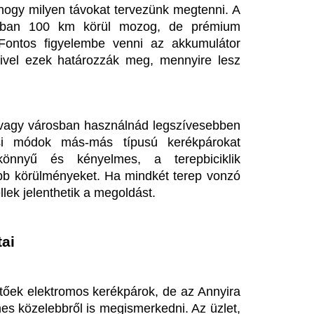
mos kerékpárok terén, az ország 
és olyan próbaút lehetőséget 
. A vásárlás előtti kipróbálási 
n is tesztelheted az általuk 
ényeidhez illeszkedő kerékpárt 
 a technológiai újítások iránt, 
enc időtöltésed lesz. Ahogy a 
oz fennakadásokat, sokan a 