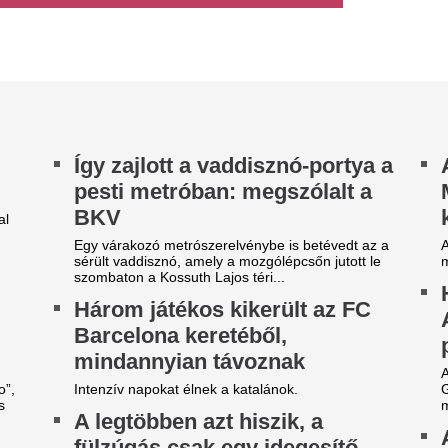
acBook Air az Apple-nél
Bulgária légteréb
mesterséges intelligencia és az adatközpontok
felrobbant
tal generált memóriahiány számos elektronikai
zköz árát, majd elérhetőségét...
A bolgár kormányfő szerint a
lépett be a légtérbe, majd ez
transzbalkáni gázvezeték...
ilágsztár érkezik Budapestre,
Aranyérmes lett 
1 éve nem látott ilyet a
válogatott a portu
agyar főváros
Európa-bajnoksá
 emberek percek alatt elkapkodták az összes
Tiba Panna keze a legfontos
gyet.
remegett meg, bezzeg a span