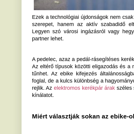
foglal, de a kulcs különbség a hagyományos biciklikt
rejlik. Az 
elektromos kerékpár árak
széles skálán moz
kínálatot. 
Miért választják sokan az ebike-okat?
Bárki, aki próbált már elektromos kerékpárt, tapaszt
jelentős könnyítést jelentenek a dombok leküzdé
megtételében. A pedelec sajátossága, hogy csak akkor
így az aktivitás és a segítség egyensúlyban van. So
edzés és a komfortos közlekedés előnyeit egyaránt
részesíted előnyben?
A városi közlekedés során az elektromos kerékpárok k
mivel könnyedén elkerülhetjük a forgalmi dugókat, 
parkolás miatt. Gazdasági szempontból is vonzóak, hi
hagyományos járművekhez képest alacsonyak, az üz
elhanyagolható.