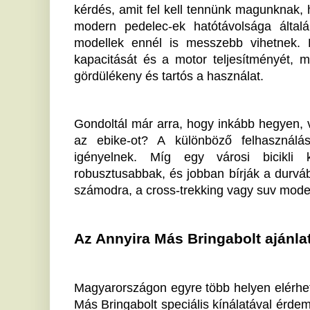
mely közel 15 éves tapasztalattal rendelkezik elektro
legszélesebb prémium ebike választékát kínálja, 
biztosít, amivel az országban máshol nem találkozhatsz
lehetőségük páratlan, mert akár 21%-os emelkedő
forgalmazott típusokat, így garantáltan a legjobb ig
találhatod meg. 
Ha érdeklődsz a zöld közlekedés, a sportos életmód és
az elektromos kerékpározás biztosan az egyik kedv
városok fejlődnek és a forgalom gyakrabban ok
mindennapi ingázáshoz választják az e-bike-ot. 
Ha tetszett a cikk Önnek, ossza meg ismerőseivel!