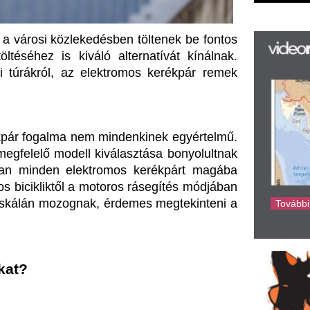
ől a motoros rásegítés módjában 
új
ognak, érdemes megtekinteni a 
ta
az
er
rá
Ho
ke
alhatta, hogy ezek az eszközök 
sében vagy a hosszabb távok 
 nyújt támogatást, ha tekerünk, 
kan úgy találják, hogy így az 
 élvezhetik. Szóval melyiket 
ifejezetten előnyösek lehetnek, 
miközben nem kell aggódnunk a 
szen a fenntartási költségek a 
emanyag-költség pedig szinte 