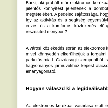
Hogyan válaszd ki a legideálisabb modellt
Az elektromos kerékpár vásárlása előtt érdemes több
kérdés, amit fel kell tennünk magunknak, hogy milyen
modern pedelec-ek hatótávolsága általában 100
modellek ennél is messzebb vihetnek. Fontos fig
kapacitását és a motor teljesítményét, mivel ezek 
gördülékeny és tartós a használat.
Gondoltál már arra, hogy inkább hegyen, vagy város
az ebike-ot? A különböző felhasználási módok 
igényelnek. Míg egy városi bicikli könnyű és 
robusztusabbak, és jobban bírják a durvább körülmén
számodra, a cross-trekking vagy suv modellek jelenth
Az Annyira Más Bringabolt ajánlatai
Magyarországon egyre több helyen elérhetőek elektro
Más Bringabolt speciális kínálatával érdemes közelebb