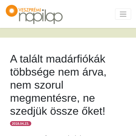
A talált madárfiókák
többsége nem árva,
nem szorul
megmentésre, ne
szedjük össze őket!
2018.04.23.