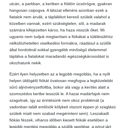
utcán, a parkban, a kertben a földön ücsörögve, gyakran
hangosan csipogva. A látszat ellenére azonban ezek a
fiatalok nem árvák, a táplálékot kereső szüleik valahol a
közelben vannak, ezért szükségtelen, sőt, a madarak
számára kifejezetten káros, ha haza visszük őket. Mi
ugyanis nem tudjuk megtanítani a fiókákat a túlélésükhöz
nélkülözhetetlen viselkedési formákra, ráadásul a szülők
által hordottnál sokkal gyengébb minőségű élelemmel
táplálva a fiatalokat maradandó egészségkárosodást is
okozhatunk nekik.
Ezért ilyen helyzetben az a legjobb megoldás, ha a nyílt
helyen üldögélő fiókát óvatosan megfogva a legközelebbi
sűrű aljnövényzetfoltba, bokor alá vagy a kerítés alatt a
szomszédos kertbe tesszük le. A hazai madárfajok nem
szagolnak, így az érintésünk nem okoz problémát (a
vadonban talált emlősök kölykeit viszont éppen jó szaglású
szüleik miatt nem szabad megérinteni sem). Leszakadt
fiókás fészek, viharos időben kiesett fiókák esetében a
legjobb mentési megoldás a szülők segítése, a pórul járt