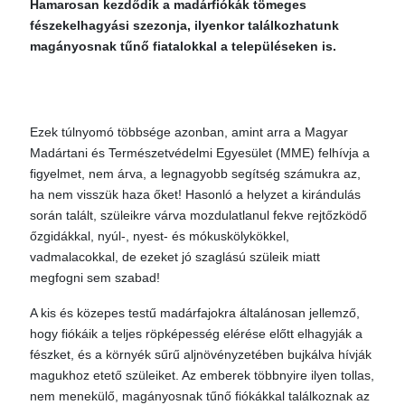
Hamarosan kezdődik a madárfiókák tömeges
fészekelhagyási szezonja, ilyenkor találkozhatunk
magányosnak tűnő fiatalokkal a településeken is.
Ezek túlnyomó többsége azonban, amint arra a Magyar
Madártani és Természetvédelmi Egyesület (MME) felhívja a
figyelmet, nem árva, a legnagyobb segítség számukra az,
ha nem visszük haza őket! Hasonló a helyzet a kirándulás
során talált, szüleikre várva mozdulatlanul fekve rejtőzködő
őzgidákkal, nyúl-, nyest- és mókuskölykökkel,
vadmalacokkal, de ezeket jó szaglású szüleik miatt
megfogni sem szabad!
A kis és közepes testű madárfajokra általánosan jellemző,
hogy fiókáik a teljes röpképesség elérése előtt elhagyják a
fészket, és a környék sűrű aljnövényzetében bujkálva hívják
magukhoz etető szüleiket. Az emberek többnyire ilyen tollas,
nem menekülő, magányosnak tűnő fiókákkal találkoznak az