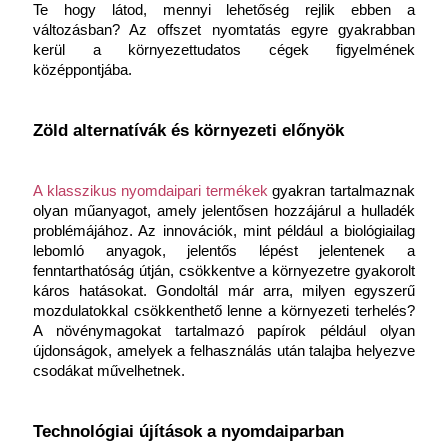
Te hogy látod, mennyi lehetőség rejlik ebben a 
változásban? Az offszet nyomtatás egyre gyakrabban 
kerül a környezettudatos cégek figyelmének 
középpontjába.
Zöld alternatívák és környezeti előnyök
A klasszikus nyomdaipari termékek
 gyakran tartalmaznak 
olyan műanyagot, amely jelentősen hozzájárul a hulladék 
problémájához. Az innovációk, mint például a biológiailag 
lebomló anyagok, jelentős lépést jelentenek a 
fenntarthatóság útján, csökkentve a környezetre gyakorolt 
káros hatásokat. Gondoltál már arra, milyen egyszerű 
mozdulatokkal csökkenthető lenne a környezeti terhelés? 
A növénymagokat tartalmazó papírok például olyan 
újdonságok, amelyek a felhasználás után talajba helyezve 
csodákat művelhetnek.
Technológiai újítások a nyomdaiparban