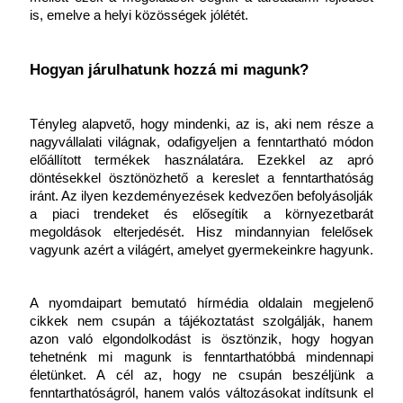
is, emelve a helyi közösségek jólétét.
Hogyan járulhatunk hozzá mi magunk?
Tényleg alapvető, hogy mindenki, az is, aki nem része a 
nagyvállalati világnak, odafigyeljen a fenntartható módon 
előállított termékek használatára. Ezekkel az apró 
döntésekkel ösztönözhető a kereslet a fenntarthatóság 
iránt. Az ilyen kezdeményezések kedvezően befolyásolják 
a piaci trendeket és elősegítik a környezetbarát 
megoldások elterjedését. Hisz mindannyian felelősek 
vagyunk azért a világért, amelyet gyermekeinkre hagyunk.
A nyomdaipart bemutató hírmédia oldalain megjelenő 
cikkek nem csupán a tájékoztatást szolgálják, hanem 
azon való elgondolkodást is ösztönzik, hogy hogyan 
tehetnénk mi magunk is fenntarthatóbbá mindennapi 
életünket. A cél az, hogy ne csupán beszéljünk a 
fenntarthatóságról, hanem valós változásokat indítsunk el 