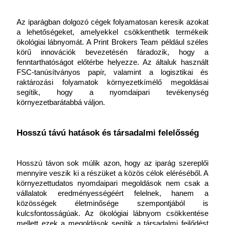
Az iparágban dolgozó cégek folyamatosan keresik azokat 
a lehetőségeket, amelyekkel csökkenthetik termékeik 
ökológiai lábnyomát. A Print Brokers Team például széles 
körű innovációk bevezetésén fáradozik, hogy a 
fenntarthatóságot előtérbe helyezze. Az általuk használt 
FSC-tanúsítványos papír, valamint a logisztikai és 
raktározási folyamatok környezetkímélő megoldásai 
segítik, hogy a nyomdaipari tevékenység 
környezetbarátabbá váljon.
Hosszú távú hatások és társadalmi felelősség
Hosszú távon sok múlik azon, hogy az iparág szereplői 
mennyire veszik ki a részüket a közös célok eléréséből. A 
környezettudatos nyomdaipari megoldások nem csak a 
vállalatok eredményességéért felelnek, hanem a 
közösségek életminősége szempontjából is 
kulcsfontosságúak. Az ökológiai lábnyom csökkentése 
mellett ezek a megoldások segítik a társadalmi fejlődést 