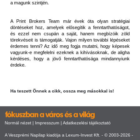
a magunk szintjén.
A Print Brokers Team már évek óta olyan stratégiai 
döntéseket hoz, amelyek elősegítik a fenntarthatóságot, 
és ezzel nem csupán a saját, hanem megbízóik zöld 
törekvéseit is támogatják. Vajon milyen további lépéseket 
érdemes tenni? Az idő meg fogja mutatni, hogy képesek 
vagyunk-e megfelelni ezeknek a kihívásoknak, de aligha 
kérdéses, hogy a jövő fenntarthatósága mindannyiunk 
érdeke.
Ha teszett Önnek a cikk, ossza meg másokkal is!
Normál nézet
|
Impresszum
|
Adatkezelési tájékoztató
A Veszprémi Napilap kiadója a Lexum-Invest Kft. - © 2003-2026 -