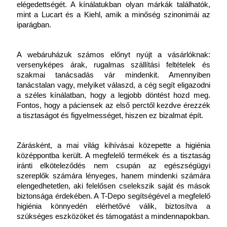
elégedettségét. A kínálatukban olyan márkák találhatók, 
mint a Lucart és a Kiehl, amik a minőség szinonimái az 
iparágban.
A webáruházuk számos előnyt nyújt a vásárlóknak: 
versenyképes árak, rugalmas szállítási feltételek és 
szakmai tanácsadás vár mindenkit. Amennyiben 
tanácstalan vagy, melyiket válaszd, a cég segít eligazodni 
a széles kínálatban, hogy a legjobb döntést hozd meg. 
Fontos, hogy a páciensek az első perctől kezdve érezzék 
a tisztaságot és figyelmességet, hiszen ez bizalmat épít.
Zárásként, a mai világ kihívásai közepette a higiénia 
középpontba került. A megfelelő termékek és a tisztaság 
iránti elköteleződés nem csupán az egészségügyi 
szereplők számára lényeges, hanem mindenki számára 
elengedhetetlen, aki felelősen cselekszik saját és mások 
biztonsága érdekében. A T-Depo segítségével a megfelelő 
higiénia könnyedén elérhetővé válik, biztosítva a 
szükséges eszközöket és támogatást a mindennapokban.