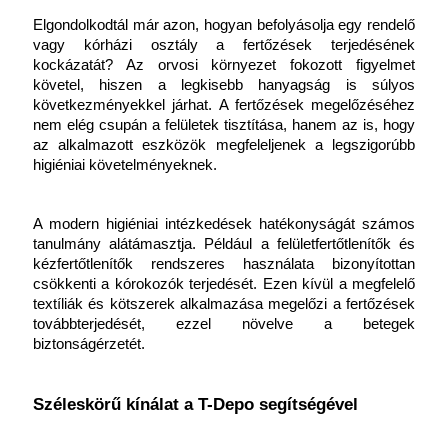
Elgondolkodtál már azon, hogyan befolyásolja egy rendelő 
vagy kórházi osztály a fertőzések terjedésének 
kockázatát? Az orvosi környezet fokozott figyelmet 
követel, hiszen a legkisebb hanyagság is súlyos 
következményekkel járhat. A fertőzések megelőzéséhez 
nem elég csupán a felületek tisztítása, hanem az is, hogy 
az alkalmazott eszközök megfeleljenek a legszigorúbb 
higiéniai követelményeknek.
A modern higiéniai intézkedések hatékonyságát számos 
tanulmány alátámasztja. Például a felületfertőtlenítők és 
kézfertőtlenítők rendszeres használata bizonyítottan 
csökkenti a kórokozók terjedését. Ezen kívül a megfelelő 
textíliák és kötszerek alkalmazása megelőzi a fertőzések 
továbbterjedését, ezzel növelve a betegek 
biztonságérzetét.
Széleskörű kínálat a T-Depo segítségével