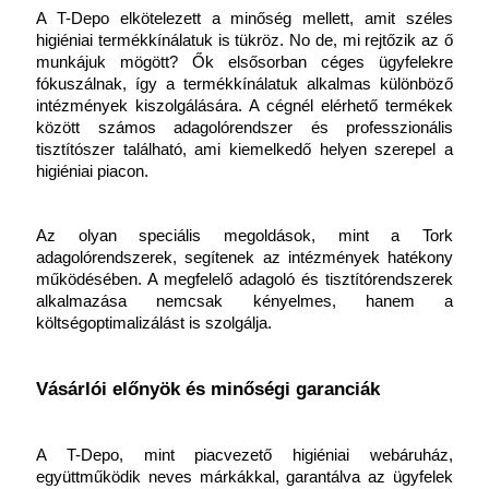
A T-Depo elkötelezett a minőség mellett, amit széles 
higiéniai termékkínálatuk is tükröz. No de, mi rejtőzik az ő 
munkájuk mögött? Ők elsősorban céges ügyfelekre 
fókuszálnak, így a termékkínálatuk alkalmas különböző 
intézmények kiszolgálására. A cégnél elérhető termékek 
között számos adagolórendszer és professzionális 
tisztítószer található, ami kiemelkedő helyen szerepel a 
higiéniai piacon.
Az olyan speciális megoldások, mint a Tork 
adagolórendszerek, segítenek az intézmények hatékony 
működésében. A megfelelő adagoló és tisztítórendszerek 
alkalmazása nemcsak kényelmes, hanem a 
költségoptimalizálást is szolgálja.
Vásárlói előnyök és minőségi garanciák
A T-Depo, mint piacvezető higiéniai webáruház, 
együttműködik neves márkákkal, garantálva az ügyfelek 