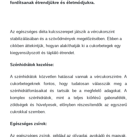
fordítsanak étrendjükre és életmódjukra.
Az egészséges diéta kulcsszerepet játszik a vércukorszint
stabilizálásában és a szövődmények megelőzésében. Ebben a
cikkben áttekintjük, hogyan alakíthatják ki a cukorbetegek egy
kiegyensúlyozott és tápláló étrendet.
Szénhidrátok kezelése:
A szénhidrátok közvetlen hatással vannak a vércukorszintre. A
cukorbetegeknek fontos, hogy tudatosan válasszák meg a
szénhidrátforrásaikat és tartsák be a megfelelő adagokat. A
komplex szénhidrátok, mint a teljes kiőrlésű gabonafélék,
zöldségek és hüvelyesek, előnyben részesítendők az egyszerű
cukrokkal szemben.
Egészséges zsírok:
Az egészséges zsírok, például az olívaolaj, avokádó és magvak,