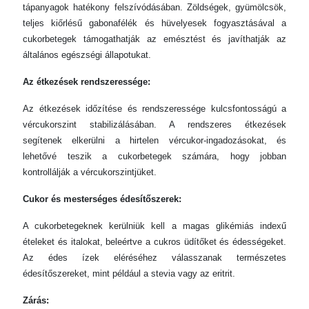
tápanyagok hatékony felszívódásában. Zöldségek, gyümölcsök,
teljes kiőrlésű gabonafélék és hüvelyesek fogyasztásával a
cukorbetegek támogathatják az emésztést és javíthatják az
általános egészségi állapotukat.
Az étkezések rendszeressége:
Az étkezések időzítése és rendszeressége kulcsfontosságú a
vércukorszint stabilizálásában. A rendszeres étkezések
segítenek elkerülni a hirtelen vércukor-ingadozásokat, és
lehetővé teszik a cukorbetegek számára, hogy jobban
kontrollálják a vércukorszintjüket.
Cukor és mesterséges édesítőszerek:
A cukorbetegeknek kerülniük kell a magas glikémiás indexű
ételeket és italokat, beleértve a cukros üdítőket és édességeket.
Az édes ízek eléréséhez válasszanak természetes
édesítőszereket, mint például a stevia vagy az eritrit.
Zárás: