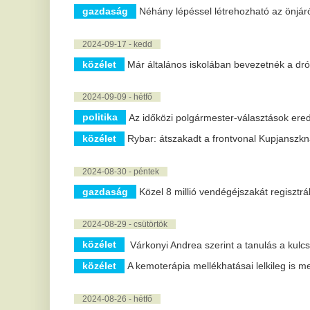
politika
Két alapító után Keresztes László Lóránt is kilépett az
2024-08-23 - péntek
kultúra
1 hét múlva nyit az INOTA Focus, ami lebilincselő fénym
2024-08-22 - csütörtök
krimi
Önkormányzat: az óbudai polgármestert is megilleti az árt
sport
Marco Rossi változásokat ígér és agresszívabb játékot vá
sport
Ma két magyar csapatért is idegenben szoríthatunk az UE
2024-08-21 - szerda
gazdaság
A DIGISTAR KFT. vállalkozásfejlesztése
2024-08-16 - péntek
közélet
Hivatalos, januártól jön a kötelező sorkatonaság: itt a m
2024-08-13 - kedd
kultúra
Idén is érkezik a Kráter fesztivál: Új színfolt a hazai fes
krimi
Magyarországon is érezhető földrengés volt Horvátorszá
2024-08-07 - szerda