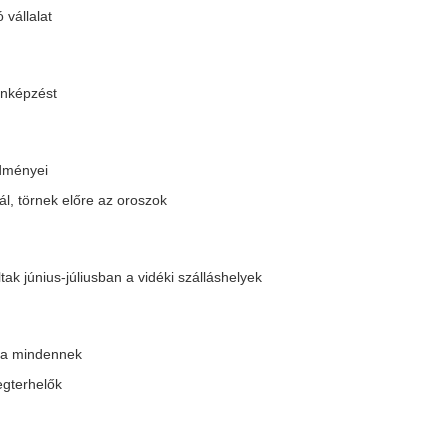
 LMP-ből
űvészettel teríti be az erőművet
atlanság vélelme
r
FA Konferencia Liga selejtezőjében
iniszter bejelentése a részletekkel
ztiváltérképen
gban