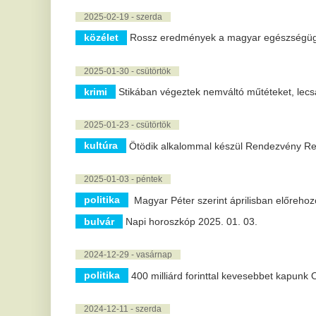
politika
Magyar Péter szerint áprilisban előrehozott választás l
bulvár
Napi horoszkóp 2025. 01. 03.
2024-12-29 - vasárnap
politika
400 milliárd forinttal kevesebbet kapunk Orbán Viktor mi
2024-12-11 - szerda
gazdaság
Óriási siker: minden eddiginél több hazai éttermet is
2024-11-06 - szerda
gazdaság
Betiltják a gázkazánokat? Sok a tévhit az alternatív
gazdaság
Licitálással indul a Black November az Auchanban
2024-11-03 - vasárnap
közélet
Érkezik az igazi hideg ősz: reggeli mínuszokkal rajtol e
2024-10-23 - szerda
közélet
Sulyok Tamás: ma egy szuverén és független Magyaror
2024-10-15 - kedd
gazdaság
Erős évzárásra számítanak a szakértők az ingatlanp