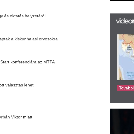
ehet
új
ta
az
er
rá
Ho
ke
att
mert el a Michelin Guide
 fűtési megoldások kapcsán
l a november
szág ünnepel
iacon