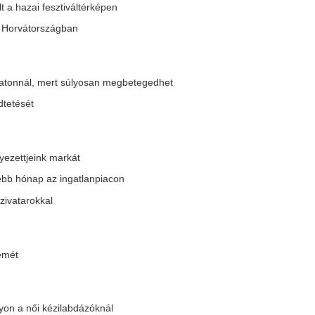
atalmas viharokkal búcsúzik
A 8 legjobb ital a
 hidegfront, mielőtt visszatér
öregedés támogat
 hőség - Keddtől ismét lángba
táplálkozási szaké
orul az ország
Míg az egészséges öregedésr
beszélgetésekben gyakran h
menetileg fellélegezhetünk a kánikulából, de a
kiegyensúlyozott étrendet és
vő héten újra lecsap a hőség. Mutatjuk a hétvégi
testmozgást,...
őjárás-előrejelzést és a...
Ennyi idő alatt me
iába vezeti 50 ponttal az F1-et
sör, egy bor, egy 
ntonelli, a Mercedesnél
alkohol kiürülés k
zigorúan tilos az ünneplés
kiszámolja helyet
drea Kimi Antonelli elképesztő formában
rsenyez a 2026-os szezonban, de a
Egy jó kis nyár esti grillezés 
rcedesnél még senkinek sem szabad pezsgőt
elengedhetetlennek gondolun
ntani.
vagy egy jó hideg sört. Ez mi
ok bizonyíték utal arra, hogy
Ütős magyar italt 
zupertitkos atomfegyvereket
kipróbálni a része
elepített Magyarország
így már nem akar