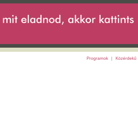
Programok
|
Közérdekű
|
Európai Unió
|
Archívu