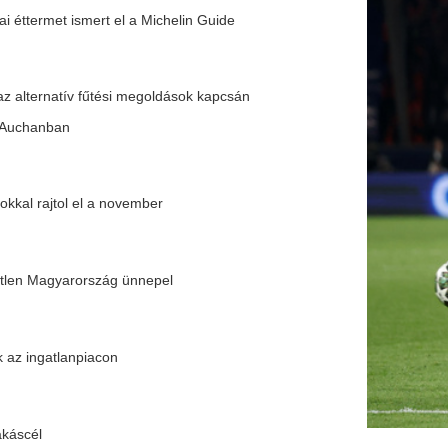
re az oroszok
iusban a vidéki szálláshelyek