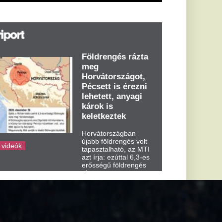
abb földrengés volt
pasztalható, az MTI
t írja: ezúttal 6,3-es
ősségű földrengés
zta meg
rvátországot
dden kora...