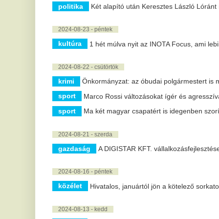
közélet
Tele lehet parazitával - Ezt ne tegye a Balatonnál, me
sport
Új klubja bejelentette Csoboth Kevin szerződtetését
2024-08-01 - csütörtök
sport
Ekkora összeg üti olimpiai érmeseink és helyezettjeink ma
gazdaság
Duna House: július volt az idei legerősebb hónap az 
közélet
Hétvégén meleg idő várható, záporokkal, zivatarokkal
2024-07-30 - kedd
kultúra
Négy napra ismét jazzfőváros lesz Kecskemét
2024-07-25 - csütörtök
sport
Párizs 2024 - Vereség a franciáktól a nyitányon a női kéz
kultúra
Október végén mutatják be Till Attila új filmjét
sport
Párizs 2024 - Papp László szinte egyedülálló a boksz tör
2024-07-24 - szerda
közélet
78 milliárd forintos fizetési felszólítást küldött az EB 
5 |
« előző
1 |
2 |
3 |
4 |
6 |
7 |
8 |
9 |
10 |
11 |
12 |
13 |
14 |
15 