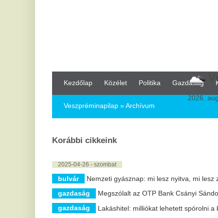
Veszprém
Kezdőlap
Közélet
Politika
Gazdaság
Kultúra
Bul
2026. augusztus 8, sz
Veszpréminapilap
» Archívum
Korábbi cikkeink
2025-04-26 - szombat
bulvár
Nemzeti gyásznap: mi lesz nyitva, mi lesz zárva?
gazdaság
Megszólalt az OTP Bank Csányi Sándor vezérigazgat
gazdaság
Lakáshitel: milliókat lehetett spórolni a kivárással
2025-04-25 - péntek
gazdaság
Panel vs. Tégla: Melyik drágul jobban, és melyikre 
2025-04-18 - péntek
gazdaság
A FIATALABBAK KEVÉSBÉ ÉRZIK RABSZOLGASÁG