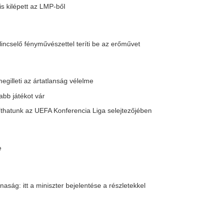
rt súlyosan megbetegedhet
rkát
ingatlanpiacon
ilabdázóknál
ténetében
Magyarországnak
|
16 |
17 |
18 |
19 |
20 |
következő »