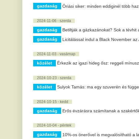
2024-10-04 - péntek
gazdaság
10%-os önerővel is megvalósítható a lakáscél
gazdaság
Néhány lépéssel létrehozható az önjáró vállalat
2024-09-17 - kedd
közélet
Már általános iskolában bevezetnék a drónképzést
2024-09-09 - hétfő
politika
Az időközi polgármester-választások eredményei
közélet
Rybar: átszakadt a frontvonal Kupjanszknál, törnek elő
2024-08-30 - péntek
gazdaság
Közel 8 millió vendégéjszakát regisztráltak június-júl
2024-08-29 - csütörtök
közélet
Várkonyi Andrea szerint a tanulás a kulcsa mindennek
közélet
A kemoterápia mellékhatásai lelkileg is megterhelők
2024-08-26 - hétfő