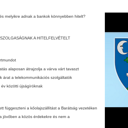
trajzolja a várva várt tavaszt
ommunikációs szolgáltatók
ságíróknak
i a kőolajszállítást a Barátság vezetéken
özös érdekekre és nem a
lyzetéről
F
halasi orvosokra
m
H
P
l
nciára az MTPA
k
k
H