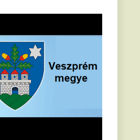
öldrengés rázta
eg
orvátországot,
écsett is érezni
ehetett, anyagi
árok is
eletkeztek
orvátországban