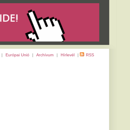
m
|
Hírlevél
|
RSS