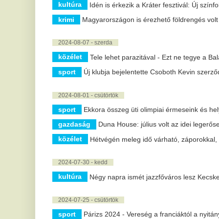
Mi történt New Yorkban? A
H
pandémia óta nem láttak
a
ennyire kevés patkányt
a
b
New York városa látványos eredményeket ért el a
patkányok elleni küzdelemben.
Át
jö
Szembenéznek a hibákkal:
id
gyökeres átalakításra készül a
H
minisztérium a
A
gyermekvédelemben
s
Átfogó helyszíni felmérést indított a
gyermekvédelmi rendszerben a Szociális és
An
Családügyi Minisztérium. A Gyurkó Szilvia
ve
vezette...
Me
bo
Nem sci-fi: néhány éven belül
S
újranőhetnek az emberi fogak
s
A fogak regenerációja régóta foglalkoztatja a
t
tudományos világot, hiszen míg a csontok törés
esetén képesek maguktól újranőni, a...