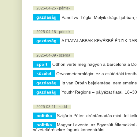
2025-04-09 - szerda
sport
Otthon verte meg nagyon a Barcelona a Dortmundot
közélet
Orvosmeteorológia: ez a csütörtöki fronthatás alaposan á
gazdaság
Itt van Orbán bejelentése: nem emelnek árat a telek
gazdaság
Youth4Regions – pályázat fiatal, 18–30 év közötti új
2025-03-11 - kedd
politika
Szijjártó Péter: dróntámadás miatt fel kellett függeszten
politika
Magyar Levente: az Egyesült Államokkal a jövőben a k
nézeteltérésekre fogunk koncentrálni
2025-02-19 - szerda
közélet
Rossz eredmények a magyar egészségügy és oktatás he
2025-01-30 - csütörtök
krimi
Stikában végeztek nemváltó műtéteket, lecsaptak a kiskun
2025-01-23 - csütörtök
kultúra
Ötödik alkalommal készül Rendezvény ReStart konfere
2025-01-03 - péntek