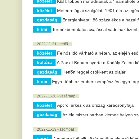
gazdaság
Az élelmiszeriparban kiemelt helyen szerepel a keny
2022-11-19 - szombat
sport
A modern futballt közérthetően elemző könyv jelent meg m
közélet
A Magyarságkutató Intézet azonosította a Hunyadiak és
gazdaság
Hétfőn kezdődik a Fiatal Vállalkozók Hete
2022-11-18 - péntek
gazdaság
Csaknem 10 százalékkal drágulhat idén a karácsony
közélet
Koronavírus: a fertőzöttek száma már csaknem 637 millió,
politika
Az oktatás jövőjéért alkottak élőláncot diákok, tanárok 
2022-11-17 - csütörtök
gazdaság
Kevesebb ajándékot vesznek a magyarok idén karács
gazdaság
Jelentősen megnőtt az energiahatékony beruházásokb
2022-11-16 - szerda
közélet
Több mint egymilliárd fiatal hallása van veszélyben
közélet
Elhunyt Magyarország első műrepülő világbajnoka
közélet
MÁV-Start: a december 11-től érvényes új menetrend töb