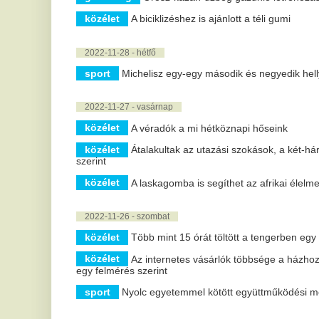
közélet
A véradók a mi hétköznapi hőseink
közélet
Átalakultak az utazási szokások, a két-három napos rö
szerint
közélet
A laskagomba is segíthet az afrikai élelmezési problé
2022-11-26 - szombat
közélet
Több mint 15 órát töltött a tengerben egy férfi, míg kime
közélet
Az internetes vásárlók többsége a házhoz szállítást ré
egy felmérés szerint
sport
Nyolc egyetemmel kötött együttműködési megállapodást
2022-11-25 - péntek
gazdaság
A fogyasztókat és a vállalkozásokat is támogatják a 
krimi
Vádat emeletek a korábbi barátnőjét lehallgató férfival s
2022-11-24 - csütörtök
politika
Sajtóértesülések szerint Magyarország jövőre hozzáfér
közélet
Több mint hatezer diák vett részt a Járd végig! progra
politika
Morawiecki: a V4-et közös érdekek egyesítik
2022-11-23 - szerda