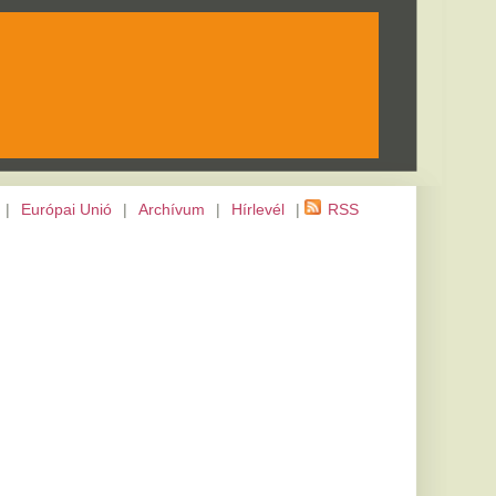
m
|
Hírlevél
|
RSS