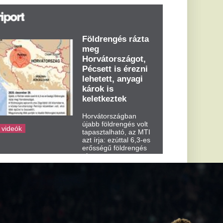
t írja: ezúttal 6,3-es
ősségű földrengés
zta meg
rvátországot
dden kora...