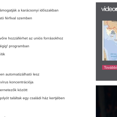
az
lható lesz
er
rá
ációja
Ho
ött
ke
egy családi ház kertjében
ökkent a téli fűtési igény
töltöttsége
ni