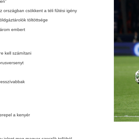
ér
agyar szerzők tollából
 a Corvinok genetikai örökségét
fa
 a halálos áldozatoké 6,61 millió fölött
és szülők
onyra egy kutatás szerint
an jártas szakemberek iránti igény
b fejlesztést és változást hoz