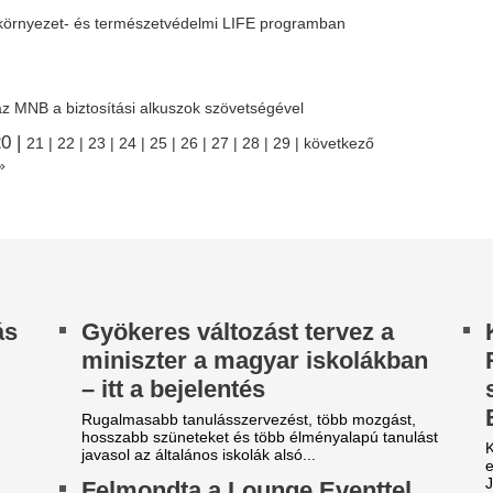
férfi vette célba A
j jobbközép pártra
yorki herceget
y hipotetikus, mérsékelt jobbközép párt a teljes
pesség tíz százalékának legalább lehetséges
Bíróság előtt a bizarr ügy.
lasztása lenne a Medián szerint....
A sminkesek hallg
ebestyén Balázsék egy pláza
pedig csak ezen m
arkolójában csaptak le
leolvad-e az arcod
ulcsár Edinára
kánikulában
lcsár Edinát a Most Wanted című reality
A nagy forróságban szinte fe
omóciójában fogták el a műsor stábjának tagjai.
hogy bármit is felvigyünk az 
műsorban 24 híresség menekül a...
csak leolvadna. Ennek ellenér