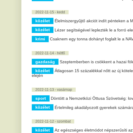
gazdaság
Együttműködési megállapodást kötött az MNB a bizto
20 |
« előző
10 |
11 |
12 |
13 |
14 |
15 |
16 |
17 |
18 |
19 |
21 |
22 |
2
»
Tolvai Reni dögös, fürdőruhás
G
fotókkal jelentkezett
m
Görögországból
–
Tolvai Reni friss fürdőruhás fotóival jelezte a
Ru
közösségi oldalán, hogy mennyire szereti
ho
Görögországot. Az énekesnő Krétán járt,...
ja
Megszólalt Az álommeló
F
győztese: Kása Eszter és
k
Balogh Levente közös
M
munkája ezért ért véget
A 
sz
Új fejezet veszi kezdetét Az álommeló második
évadának győztese, Kása Eszter életében. Miután
M
két éven át Balogh Levente mellett...
a
Kifeszített zsinór miatt esett el
p