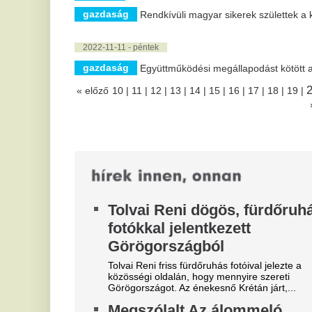
egy kerékpáros Kecskemét
ú
főterén, szemtanúkat keres a
Eg
rendőrség
né
vá
Egy hatvan év körüli nő belehajtott, aki könnyebb
sérüléseket szenvedett.
S
„Azt hittük, legyőztük a
p
környezetet, közben áram
K
nélkül még facebookozni sem
Ku
pr
tudunk”
A 
Budapest főtájépítésze, Bardóczi Sándor úgy véli,
a vízmegtartás elterjedéséhez jogszabályi fordulat,
pénz és több cikluson...