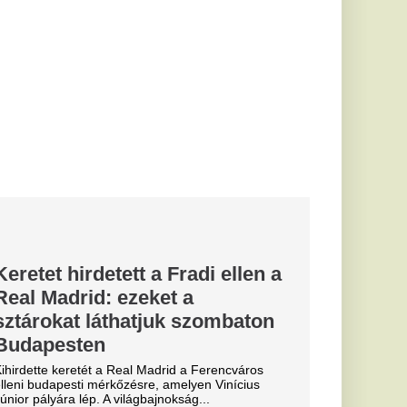
ndrás volt
atnak róla,
úlik, hogy
 a
leslegesnek érezzük,
arcunkra, hiszen úgyis
e a nyár...