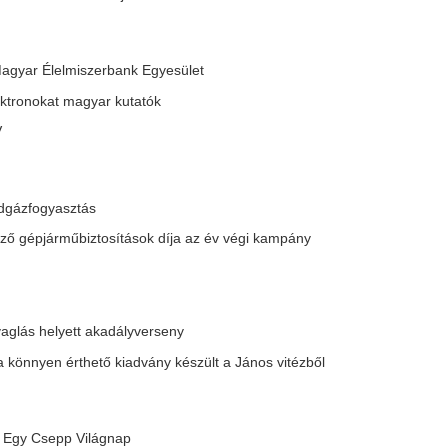
sítási alkuszok szövetségével
3 |
24 |
25 |
26 |
27 |
28 |
29 |
következő
yökeres változást tervez a
Keretet hirdetett a
iniszter a magyar iskolákban
Real Madrid: ezek
 itt a bejelentés
sztárokat láthatj
Budapesten
galmasabb tanulásszervezést, több mozgást,
sszabb szüneteket és több élményalapú tanulást
Kihirdette keretét a Real Ma
vasol az általános iskolák alsó...
elleni budapesti mérkőzésre,
Júnior pályára lép. A világbaj
elmondta a Lounge Eventtel
ötött keretszerződését a
A Miniszterelnöksé
iniszterelnökség
Balásy Gyula-féle
rendezvényszerve
korábbi időszakból fennmaradt állami
erződéseket pedig felülvizsgálja a kormány.
A Lounge Event nem tájékozta
Miniszterelnökséget, hogy vég
edián-kutatás kimondta: Már
indult az állami milliárdokat b
 fideszesek is távolodnának a
Botrány Angliába
árttól, nyitottak lennének egy