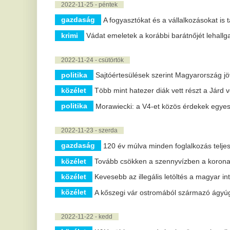
gazdaság
120 év múlva minden foglalkozás teljesen automatizá
közélet
Tovább csökken a szennyvízben a koronavírus koncentr
közélet
Kevesebb az illegális letöltés a magyar internetezők köz
közélet
A kőszegi vár ostromából származó ágyúgolyót találtak 
2022-11-22 - kedd
közélet
K&H: többen maradnának a “mamahotelben”
közélet
Meteorológiai szolgálat: 1901 óta az egész országban cs
gazdaság
Energiahivatal: 86 százalékos a hazai földgáztárolók 
krimi
Termékbemutatós csalással vádolnak tizenhárom embert
2022-11-21 - hétfő
közélet
Felhős idő várható a héten, az elején esőre kell számíta
kultúra
A Pax et Bonum nyerte a Kodály Zoltán kórusversenyt
gazdaság
Hétfőn reggel csökkent az olajár
krimi
Egyre több az embercsempész és egyre agresszívabbak
2022-11-20 - vasárnap
közélet
Apcról érkezik az ország karácsonyfája