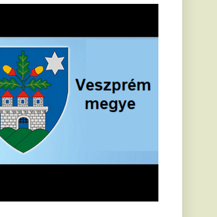
öldrengés rázta
eg
orvátországot,
écsett is érezni
ehetett, anyagi
árok is
eletkeztek
orvátországban
abb földrengés volt
pasztalható, az MTI