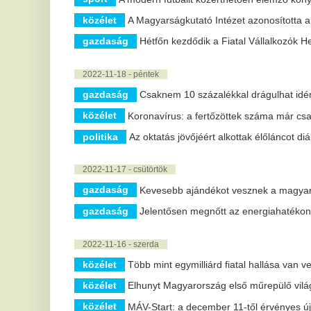
2022-11-15 - kedd
közélet
Élelmiszergyűjtő akciót indít pénteken a Magyar Élelmi
közélet
Lézer segítségével leplezték le a forró elektronokat ma
krimi
Csaknem egy tonna dohányt foglalt le a NAV
2022-11-14 - hétfő
gazdaság
Szeptemberben is csökkent a hazai földgázfogyasztá
közélet
Átlagosan 15 százalékkal nőtt az új kötelező gépjárműb
elején
2022-11-13 - vasárnap
sport
Döntött a Nemzetközi Öttusa Szövetség: lovaglás helyett
közélet
Értelmileg akadályozott gyerekek számára könnyen érthe
2022-11-12 - szombat
közélet
Az egészséges életmódot népszerűsíti az Egy Csepp V
gazdaság
Rendkívüli magyar sikerek születtek a környezet- é
2022-11-11 - péntek