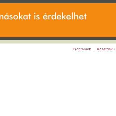
Programok
|
Közérdekű
|
Európai Unió
|
Archívu