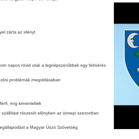
vid utak a legnépszerűbbek egy felmérés
mák megoldásában
ntették
szesíti előnyben az ünnepi szezonban
 a Magyar Úszó Szövetség
karácsonyi időszakban
zemben
F
m
H
P
het az uniós forrásokhoz
l
mban
k
k
H
új
ta