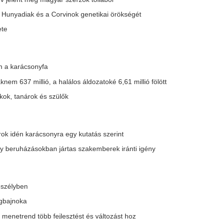
szerbank Egyesület
gyar kutatók
s
iztosítások díja az év végi kampány
 akadályverseny
tő kiadvány készült a János vitézből
ilágnap
s természetvédelmi LIFE programban